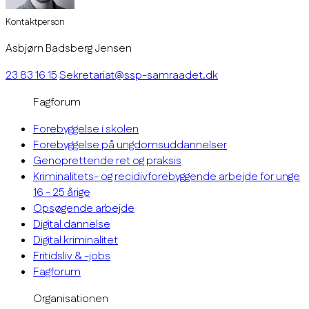
Kontaktperson
Asbjørn Badsberg Jensen
23 83 16 15
Sekretariat@ssp-samraadet.dk
Fagforum
Forebyggelse i skolen
Forebyggelse på ungdomsuddannelser
Genoprettende ret og praksis
Kriminalitets- og recidivforebyggende arbejde for unge
16 - 25 årige
Opsøgende arbejde
Digital dannelse
Digital kriminalitet
Fritidsliv & -jobs
Fagforum
Organisationen