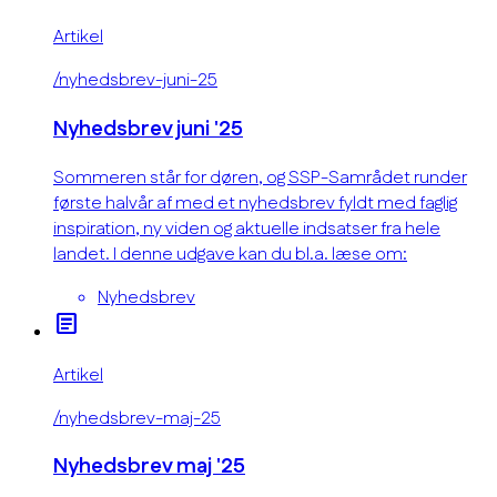
Artikel
/nyhedsbrev-juni-25
Nyhedsbrev juni '25
Sommeren står for døren, og SSP-Samrådet runder
første halvår af med et nyhedsbrev fyldt med faglig
inspiration, ny viden og aktuelle indsatser fra hele
landet. I denne udgave kan du bl.a. læse om:
Nyhedsbrev
article
Artikel
/nyhedsbrev-maj-25
Nyhedsbrev maj '25