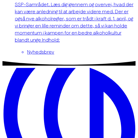
SSP-Samrådet. Læs dig igennem og overvej, hvad der
kan være anledning til at arbejde videre med. Der er
også nye alkoholregler, som er trådt i kraft d. 1. april, og
vi bringer en lille reminder om dette, så vi kan holde
momentum i kampen for en bedre alkoholkultur
blandt unge Indhold:
Nyhedsbrev