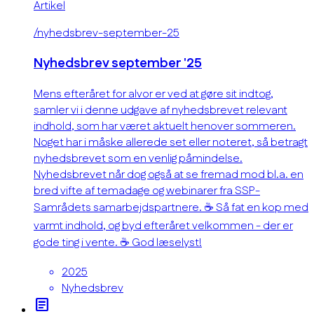
Artikel
/nyhedsbrev-september-25
Nyhedsbrev september '25
Mens efteråret for alvor er ved at gøre sit indtog,
samler vi i denne udgave af nyhedsbrevet relevant
indhold, som har været aktuelt henover sommeren.
Noget har i måske allerede set eller noteret, så betragt
nyhedsbrevet som en venlig påmindelse.
Nyhedsbrevet når dog også at se fremad mod bl.a. en
bred vifte af temadage og webinarer fra SSP-
Samrådets samarbejdspartnere. ☕ Så fat en kop med
varmt indhold, og byd efteråret velkommen - der er
gode ting i vente. ☕ God læselyst!
2025
Nyhedsbrev
article