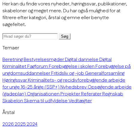
Her kan du finde vores nyheder, høringssvar, publikationer,
skabeloner og meget mere. Du har også mulighed for at
filtrere efter kategori, årstal og emne eller benytte
søgefeltet.
Søg
Temaer
Beretning
Bestyrelsesmøder
Digital dannelse
Digital
Kriminalitet
Fagforum
Forebyggelse i skolen
Forebyggelse på
ungdomsuddannelser
Fritidsliv og -job
Generalforsamling
Høringssvar
Kriminalitets- og recidivforebyggende arbejde
for unge 16-25 årige (SSP+)
Nyhedsbrev
Opsøgende arbejde
(gadeplan)
Organisationen
Projekter
Referater
Regnskab
Skabelon
Skema til udfyldelse
Vedtægter
Årstal
2026
2025
2024