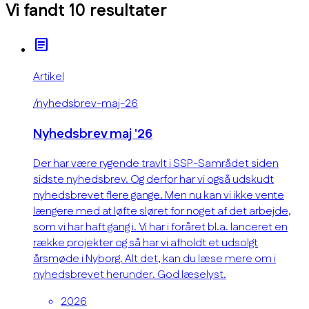
Vi fandt
10
resultater
article
Artikel
/nyhedsbrev-maj-26
Nyhedsbrev maj '26
Der har være rygende travlt i SSP-Samrådet siden
sidste nyhedsbrev. Og derfor har vi også udskudt
nyhedsbrevet flere gange. Men nu kan vi ikke vente
længere med at løfte sløret for noget af det arbejde,
som vi har haft gang i. Vi har i foråret bl.a. lanceret en
række projekter og så har vi afholdt et udsolgt
årsmøde i Nyborg. Alt det, kan du læse mere om i
nyhedsbrevet herunder. God læselyst.
2026