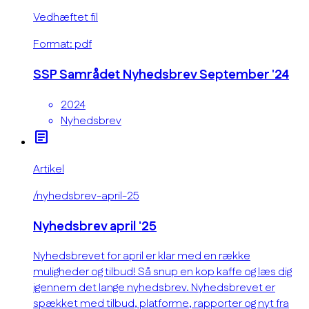
Vedhæftet fil
Format: pdf
SSP Samrådet Nyhedsbrev September '24
2024
Nyhedsbrev
article
Artikel
/nyhedsbrev-april-25
Nyhedsbrev april '25
Nyhedsbrevet for april er klar med en række
muligheder og tilbud! Så snup en kop kaffe og læs dig
igennem det lange nyhedsbrev. Nyhedsbrevet er
spækket med tilbud, platforme, rapporter og nyt fra