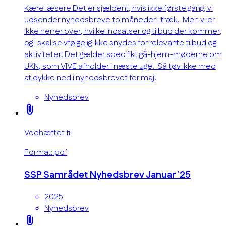
Kære læsere Det er sjældent, hvis ikke første gang, vi
udsender nyhedsbreve to måneder i træk. Men vi er
ikke herrer over, hvilke indsatser og tilbud der kommer,
og I skal selvfølgelig ikke snydes for relevante tilbud og
aktiviteter! Det gælder specifikt gå-hjem-møderne om
UKN, som VIVE afholder i næste uge! Så tøv ikke med
at dykke ned i nyhedsbrevet for maj!
Nyhedsbrev
attach_file
Vedhæftet fil
Format: pdf
SSP Samrådet Nyhedsbrev Januar '25
2025
Nyhedsbrev
attach_file