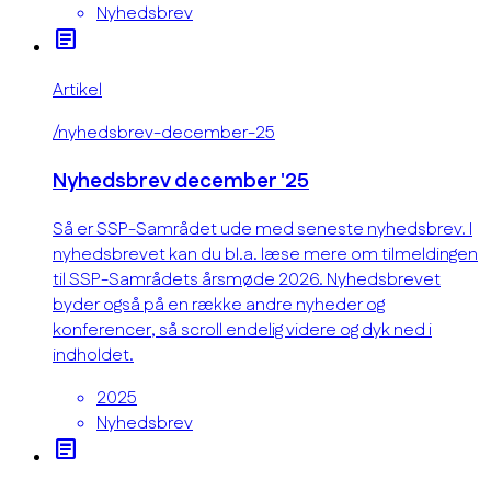
Nyhedsbrev
article
Artikel
/nyhedsbrev-december-25
Nyhedsbrev december '25
Så er SSP-Samrådet ude med seneste nyhedsbrev. I
nyhedsbrevet kan du bl.a. læse mere om tilmeldingen
til SSP-Samrådets årsmøde 2026. Nyhedsbrevet
byder også på en række andre nyheder og
konferencer, så scroll endelig videre og dyk ned i
indholdet.
2025
Nyhedsbrev
article