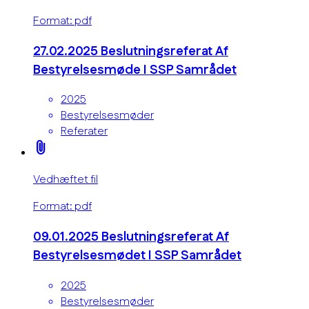
Format: pdf
27.02.2025 Beslutningsreferat Af
Bestyrelsesmøde I SSP Samrådet
2025
Bestyrelsesmøder
Referater
attach_file
Vedhæftet fil
Format: pdf
09.01.2025 Beslutningsreferat Af
Bestyrelsesmødet I SSP Samrådet
2025
Bestyrelsesmøder