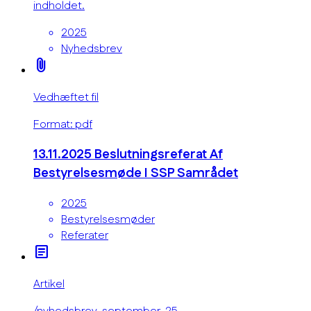
indholdet.
2025
Nyhedsbrev
attach_file
Vedhæftet fil
Format: pdf
13.11.2025 Beslutningsreferat Af
Bestyrelsesmøde I SSP Samrådet
2025
Bestyrelsesmøder
Referater
article
Artikel