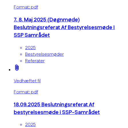
Format: pdf
7. 8. Maj 2025 (Døgnmøde)
Beslutningsreferat Af Bestyrelsesmøde I
SSP Samrådet
2025
Bestyrelsesmøder
Referater
attach_file
Vedhæftet fil
Format: pdf
18.09.2025 Beslutningsreferat Af
bestyrelsesmøde i SSP-Samrådet
2025