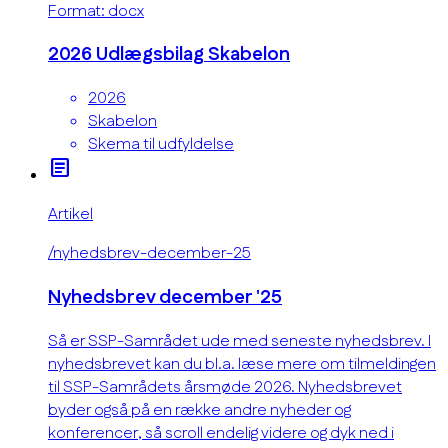
Format: docx
2026 Udlægsbilag Skabelon
2026
Skabelon
Skema til udfyldelse
article
Artikel
/nyhedsbrev-december-25
Nyhedsbrev december '25
Så er SSP-Samrådet ude med seneste nyhedsbrev. I
nyhedsbrevet kan du bl.a. læse mere om tilmeldingen
til SSP-Samrådets årsmøde 2026. Nyhedsbrevet
byder også på en række andre nyheder og
konferencer, så scroll endelig videre og dyk ned i