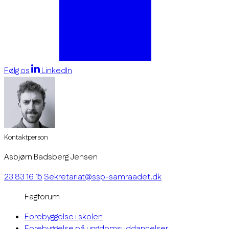
Følg os
LinkedIn
Kontaktperson
Asbjørn Badsberg Jensen
23 83 16 15
Sekretariat@ssp-samraadet.dk
Fagforum
Forebyggelse i skolen
Forebyggelse på ungdomsuddannelser