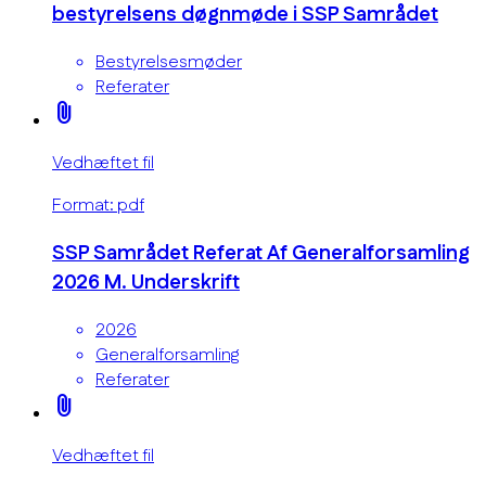
bestyrelsens døgnmøde i SSP Samrådet
Bestyrelsesmøder
Referater
attach_file
Vedhæftet fil
Format: pdf
SSP Samrådet Referat Af Generalforsamling
2026 M. Underskrift
2026
Generalforsamling
Referater
attach_file
Vedhæftet fil