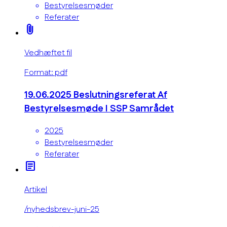
Bestyrelsesmøder
Referater
attach_file
Vedhæftet fil
Format: pdf
19.06.2025 Beslutningsreferat Af
Bestyrelsesmøde I SSP Samrådet
2025
Bestyrelsesmøder
Referater
article
Artikel
/nyhedsbrev-juni-25