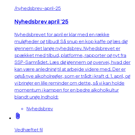
/nyhedsbrev-april-25
Nyhedsbrev april '25
Nyhedsbrevet for april er klar med en række
muligheder og tilbud! Så snup en kop kaffe og læs dig
igennem det lange nyhedsbrev. Nyhedsbrevet er
spækket med tilbud, platforme, rapporter og nyt fra
SSP-Samrådet. Læs dig igennem og overvej, hvad der
kan være anledning til at arbejde videre med. Der er
også nye alkoholregler, som er trådt i kraft d. 1. april, og
vi bringer en lille reminder om dette, så vi kan holde
momentum i kampen for en bedre alkoholkultur
blandt unge Indhold:
Nyhedsbrev
attach_file
Vedhæftet fil