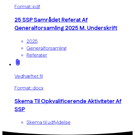
Format: pdf
25 SSP Samrådet Referat Af
Generalforsamling 2025 M. Underskrift
2025
Generalforsamling
Referater
attach_file
Vedhæftet fil
Format: docx
Skema Til Opkvalificerende Aktiviteter Af
SSP
Skema til udfyldelse