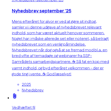
/nyhedsbrev-september-25
Nyhedsbrev september '25
Mens efteråret for alvor er ved at gøre sit indtog,
samler vi i denne udgave af nyhedsbrevet relevant
indhold, som har været aktuelt henover sommeren.
Noget har i måske allerede set eller noteret, så betragt
nyhedsbrevet som en venlig påmindelse.
Nyhedsbrevet når dog også at se fremad mod bl.a. en
bred vifte af temadage og webinarer fra SSP-
Samrådets samarbejdspartnere. ☕ Så fat en kop med
varmt indhold, og byd efteråret velkommen - der er
gode ting i vente. ☕ God læselyst!
2025
Nyhedsbrev
attach_file
Vedhæftet fil