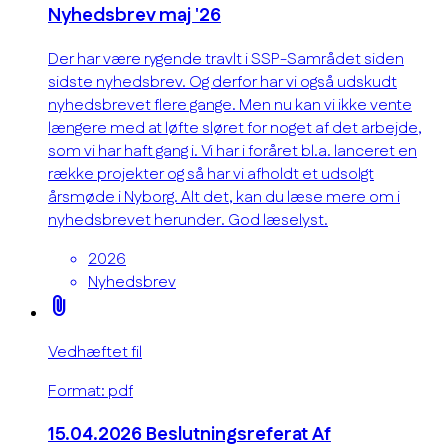
Nyhedsbrev maj '26
Der har være rygende travlt i SSP-Samrådet siden
sidste nyhedsbrev. Og derfor har vi også udskudt
nyhedsbrevet flere gange. Men nu kan vi ikke vente
længere med at løfte sløret for noget af det arbejde,
som vi har haft gang i. Vi har i foråret bl.a. lanceret en
række projekter og så har vi afholdt et udsolgt
årsmøde i Nyborg. Alt det, kan du læse mere om i
nyhedsbrevet herunder. God læselyst.
2026
Nyhedsbrev
attach_file
Vedhæftet fil
Format: pdf
15.04.2026 Beslutningsreferat Af