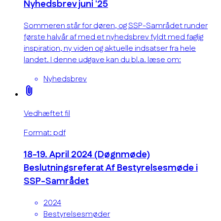
Nyhedsbrev juni '25
Sommeren står for døren, og SSP-Samrådet runder
første halvår af med et nyhedsbrev fyldt med faglig
inspiration, ny viden og aktuelle indsatser fra hele
landet. I denne udgave kan du bl.a. læse om:
Nyhedsbrev
attach_file
Vedhæftet fil
Format: pdf
18-19. April 2024 (Døgnmøde)
Beslutningsreferat Af Bestyrelsesmøde i
SSP-Samrådet
2024
Bestyrelsesmøder