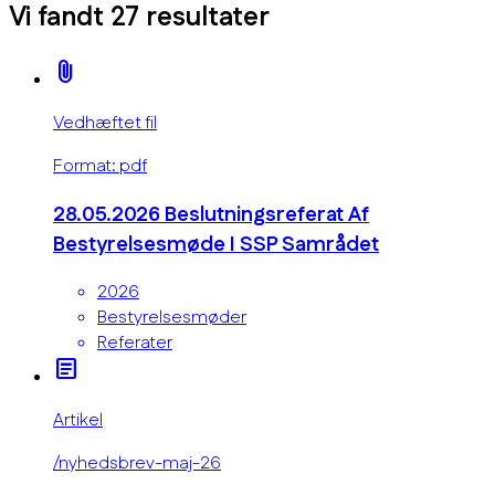
Vi fandt
27
resultater
attach_file
Vedhæftet fil
Format: pdf
28.05.2026 Beslutningsreferat Af
Bestyrelsesmøde I SSP Samrådet
2026
Bestyrelsesmøder
Referater
article
Artikel
/nyhedsbrev-maj-26