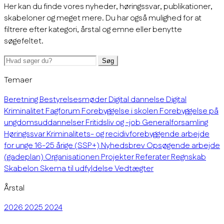
Her kan du finde vores nyheder, høringssvar, publikationer,
skabeloner og meget mere. Du har også mulighed for at
filtrere efter kategori, årstal og emne eller benytte
søgefeltet.
Søg
Temaer
Beretning
Bestyrelsesmøder
Digital dannelse
Digital
Kriminalitet
Fagforum
Forebyggelse i skolen
Forebyggelse på
ungdomsuddannelser
Fritidsliv og -job
Generalforsamling
Høringssvar
Kriminalitets- og recidivforebyggende arbejde
for unge 16-25 årige (SSP+)
Nyhedsbrev
Opsøgende arbejde
(gadeplan)
Organisationen
Projekter
Referater
Regnskab
Skabelon
Skema til udfyldelse
Vedtægter
Årstal
2026
2025
2024