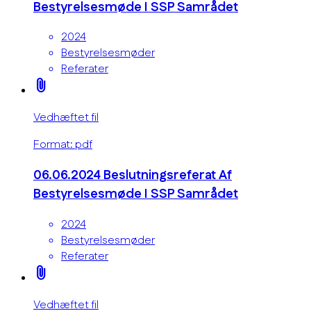
Bestyrelsesmøde I SSP Samrådet
2024
Bestyrelsesmøder
Referater
attach_file
Vedhæftet fil
Format: pdf
06.06.2024 Beslutningsreferat Af
Bestyrelsesmøde I SSP Samrådet
2024
Bestyrelsesmøder
Referater
attach_file
Vedhæftet fil