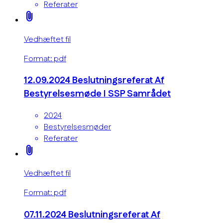
Referater
attach_file
Vedhæftet fil
Format: pdf
12.09.2024 Beslutningsreferat Af
Bestyrelsesmøde I SSP Samrådet
2024
Bestyrelsesmøder
Referater
attach_file
Vedhæftet fil
Format: pdf
07.11.2024 Beslutningsreferat Af