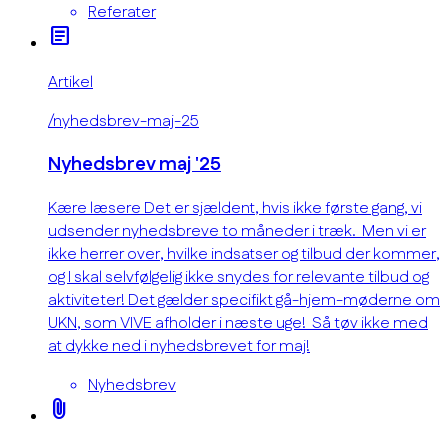
Referater
article
Artikel
/nyhedsbrev-maj-25
Nyhedsbrev maj '25
Kære læsere Det er sjældent, hvis ikke første gang, vi
udsender nyhedsbreve to måneder i træk. Men vi er
ikke herrer over, hvilke indsatser og tilbud der kommer,
og I skal selvfølgelig ikke snydes for relevante tilbud og
aktiviteter! Det gælder specifikt gå-hjem-møderne om
UKN, som VIVE afholder i næste uge! Så tøv ikke med
at dykke ned i nyhedsbrevet for maj!
Nyhedsbrev
attach_file