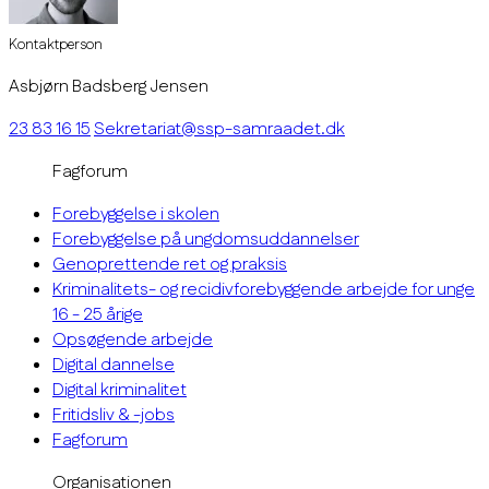
Kontaktperson
Asbjørn Badsberg Jensen
23 83 16 15
Sekretariat@ssp-samraadet.dk
Fagforum
Forebyggelse i skolen
Forebyggelse på ungdomsuddannelser
Genoprettende ret og praksis
Kriminalitets- og recidivforebyggende arbejde for unge
16 - 25 årige
Opsøgende arbejde
Digital dannelse
Digital kriminalitet
Fritidsliv & -jobs
Fagforum
Organisationen