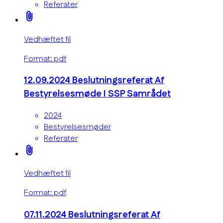
Referater
attach_file
Vedhæftet fil
Format: pdf
12.09.2024 Beslutningsreferat Af
Bestyrelsesmøde I SSP Samrådet
2024
Bestyrelsesmøder
Referater
attach_file
Vedhæftet fil
Format: pdf
07.11.2024 Beslutningsreferat Af