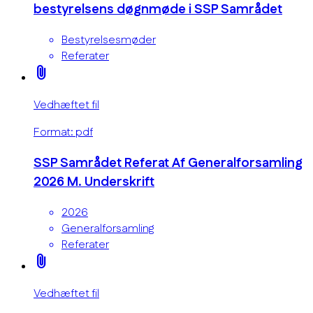
bestyrelsens døgnmøde i SSP Samrådet
Bestyrelsesmøder
Referater
attach_file
Vedhæftet fil
Format: pdf
SSP Samrådet Referat Af Generalforsamling
2026 M. Underskrift
2026
Generalforsamling
Referater
attach_file
Vedhæftet fil