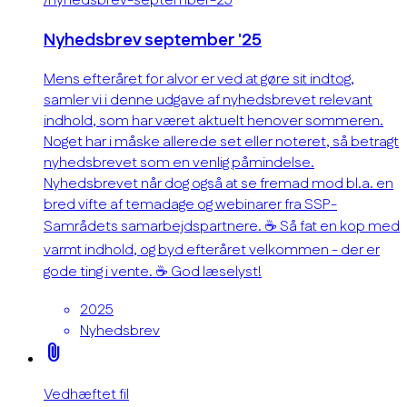
/nyhedsbrev-september-25
Nyhedsbrev september '25
Mens efteråret for alvor er ved at gøre sit indtog,
samler vi i denne udgave af nyhedsbrevet relevant
indhold, som har været aktuelt henover sommeren.
Noget har i måske allerede set eller noteret, så betragt
nyhedsbrevet som en venlig påmindelse.
Nyhedsbrevet når dog også at se fremad mod bl.a. en
bred vifte af temadage og webinarer fra SSP-
Samrådets samarbejdspartnere. ☕ Så fat en kop med
varmt indhold, og byd efteråret velkommen - der er
gode ting i vente. ☕ God læselyst!
2025
Nyhedsbrev
attach_file
Vedhæftet fil