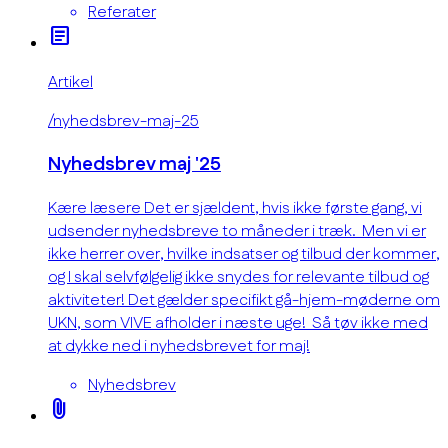
Referater
article
Artikel
/nyhedsbrev-maj-25
Nyhedsbrev maj '25
Kære læsere Det er sjældent, hvis ikke første gang, vi
udsender nyhedsbreve to måneder i træk. Men vi er
ikke herrer over, hvilke indsatser og tilbud der kommer,
og I skal selvfølgelig ikke snydes for relevante tilbud og
aktiviteter! Det gælder specifikt gå-hjem-møderne om
UKN, som VIVE afholder i næste uge! Så tøv ikke med
at dykke ned i nyhedsbrevet for maj!
Nyhedsbrev
attach_file