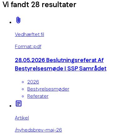
Vi fandt
28
resultater
attach_file
Vedhæftet fil
Format: pdf
28.05.2026 Beslutningsreferat Af
Bestyrelsesmøde I SSP Samrådet
2026
Bestyrelsesmøder
Referater
article
Artikel
/nyhedsbrev-maj-26