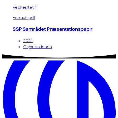
Vedhæftet fil
Format: pdf
SSP Samrådet Præsentationspapir
2024
Organisationen