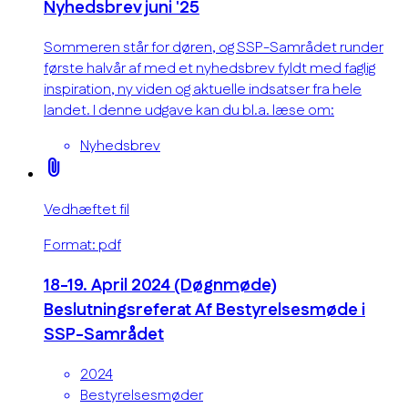
Nyhedsbrev juni '25
Sommeren står for døren, og SSP-Samrådet runder
første halvår af med et nyhedsbrev fyldt med faglig
inspiration, ny viden og aktuelle indsatser fra hele
landet. I denne udgave kan du bl.a. læse om:
Nyhedsbrev
attach_file
Vedhæftet fil
Format: pdf
18-19. April 2024 (Døgnmøde)
Beslutningsreferat Af Bestyrelsesmøde i
SSP-Samrådet
2024
Bestyrelsesmøder