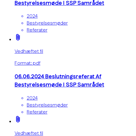
Bestyrelsesmøde I SSP Samrådet
2024
Bestyrelsesmøder
Referater
attach_file
Vedhæftet fil
Format: pdf
06.06.2024 Beslutningsreferat Af
Bestyrelsesmøde I SSP Samrådet
2024
Bestyrelsesmøder
Referater
attach_file
Vedhæftet fil