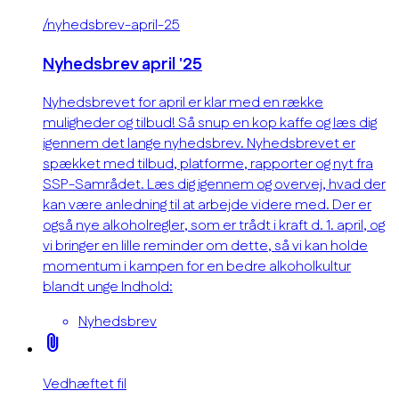
/nyhedsbrev-april-25
Nyhedsbrev april '25
Nyhedsbrevet for april er klar med en række
muligheder og tilbud! Så snup en kop kaffe og læs dig
igennem det lange nyhedsbrev. Nyhedsbrevet er
spækket med tilbud, platforme, rapporter og nyt fra
SSP-Samrådet. Læs dig igennem og overvej, hvad der
kan være anledning til at arbejde videre med. Der er
også nye alkoholregler, som er trådt i kraft d. 1. april, og
vi bringer en lille reminder om dette, så vi kan holde
momentum i kampen for en bedre alkoholkultur
blandt unge Indhold:
Nyhedsbrev
attach_file
Vedhæftet fil