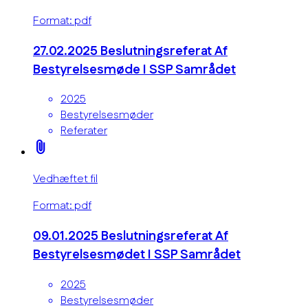
Format: pdf
27.02.2025 Beslutningsreferat Af
Bestyrelsesmøde I SSP Samrådet
2025
Bestyrelsesmøder
Referater
attach_file
Vedhæftet fil
Format: pdf
09.01.2025 Beslutningsreferat Af
Bestyrelsesmødet I SSP Samrådet
2025
Bestyrelsesmøder