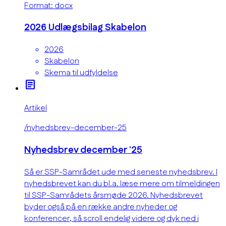
Format: docx
2026 Udlægsbilag Skabelon
2026
Skabelon
Skema til udfyldelse
article
Artikel
/nyhedsbrev-december-25
Nyhedsbrev december '25
Så er SSP-Samrådet ude med seneste nyhedsbrev. I
nyhedsbrevet kan du bl.a. læse mere om tilmeldingen
til SSP-Samrådets årsmøde 2026. Nyhedsbrevet
byder også på en række andre nyheder og
konferencer, så scroll endelig videre og dyk ned i