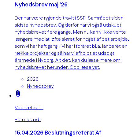
Nyhedsbrev maj '26
Der har være rygende travlt i SSP-Samrådet siden
sidste nyhedsbrev. Og derfor har vi også udskudt
nyhedsbrevet flere gange. Men nu kan vi ikke vente
længere med at løfte sløret for noget af det arbejde,
som vi har haft gang i. Vi har i foråret bl.a. lanceret en
række projekter og så har vi afholdt et udsolgt
årsmøde i Nyborg. Alt det, kan du læse mere om i
nyhedsbrevet herunder. God læselyst.
2026
Nyhedsbrev
attach_file
Vedhæftet fil
Format: pdf
15.04.2026 Beslutningsreferat Af