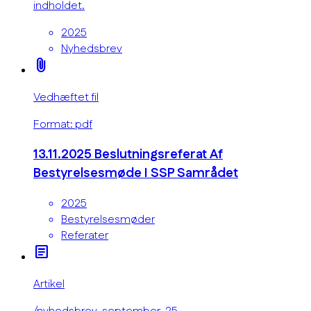
indholdet.
2025
Nyhedsbrev
attach_file
Vedhæftet fil
Format: pdf
13.11.2025 Beslutningsreferat Af
Bestyrelsesmøde I SSP Samrådet
2025
Bestyrelsesmøder
Referater
article
Artikel