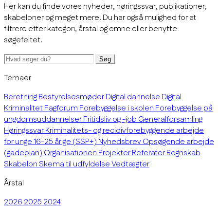
Her kan du finde vores nyheder, høringssvar, publikationer,
skabeloner og meget mere. Du har også mulighed for at
filtrere efter kategori, årstal og emne eller benytte
søgefeltet.
Søg
Temaer
Beretning
Bestyrelsesmøder
Digital dannelse
Digital
Kriminalitet
Fagforum
Forebyggelse i skolen
Forebyggelse på
ungdomsuddannelser
Fritidsliv og -job
Generalforsamling
Høringssvar
Kriminalitets- og recidivforebyggende arbejde
for unge 16-25 årige (SSP+)
Nyhedsbrev
Opsøgende arbejde
(gadeplan)
Organisationen
Projekter
Referater
Regnskab
Skabelon
Skema til udfyldelse
Vedtægter
Årstal
2026
2025
2024