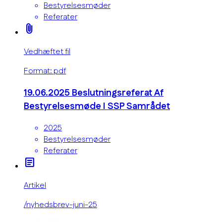
Bestyrelsesmøder
Referater
attach_file
Vedhæftet fil
Format: pdf
19.06.2025 Beslutningsreferat Af
Bestyrelsesmøde I SSP Samrådet
2025
Bestyrelsesmøder
Referater
article
Artikel
/nyhedsbrev-juni-25