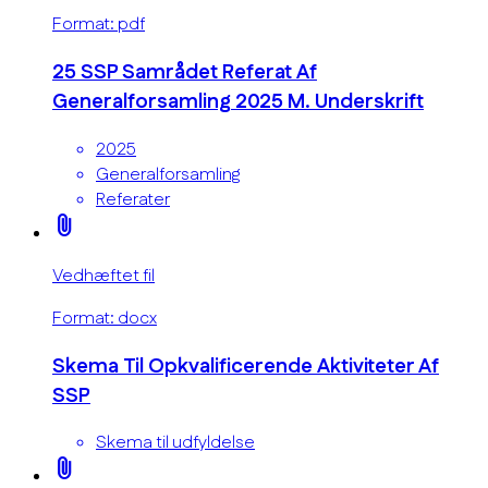
Format: pdf
25 SSP Samrådet Referat Af
Generalforsamling 2025 M. Underskrift
2025
Generalforsamling
Referater
attach_file
Vedhæftet fil
Format: docx
Skema Til Opkvalificerende Aktiviteter Af
SSP
Skema til udfyldelse
attach_file