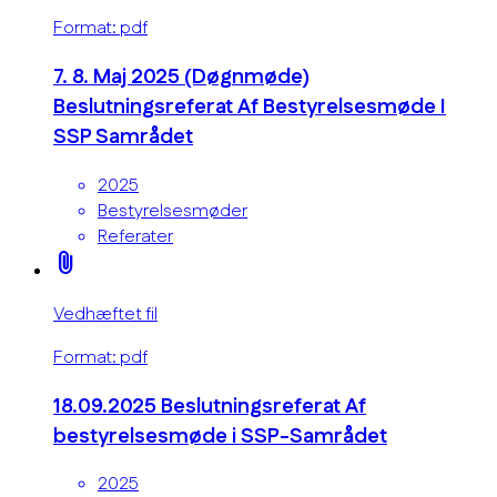
Format: pdf
7. 8. Maj 2025 (Døgnmøde)
Beslutningsreferat Af Bestyrelsesmøde I
SSP Samrådet
2025
Bestyrelsesmøder
Referater
attach_file
Vedhæftet fil
Format: pdf
18.09.2025 Beslutningsreferat Af
bestyrelsesmøde i SSP-Samrådet
2025