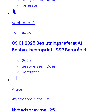
Referater
attach_file
Vedhæftet fil
Format: pdf
09.01.2025 Beslutningsreferat Af
Bestyrelsesmødet I SSP Samrådet
2025
Bestyrelsesmøder
Referater
article
Artikel
/nyhedsbrev-maj-25
Nyhedsbrev maj '25