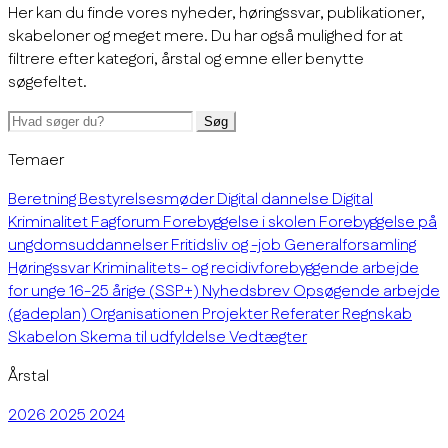
Her kan du finde vores nyheder, høringssvar, publikationer,
skabeloner og meget mere. Du har også mulighed for at
filtrere efter kategori, årstal og emne eller benytte
søgefeltet.
Søg
Temaer
Beretning
Bestyrelsesmøder
Digital dannelse
Digital
Kriminalitet
Fagforum
Forebyggelse i skolen
Forebyggelse på
ungdomsuddannelser
Fritidsliv og -job
Generalforsamling
Høringssvar
Kriminalitets- og recidivforebyggende arbejde
for unge 16-25 årige (SSP+)
Nyhedsbrev
Opsøgende arbejde
(gadeplan)
Organisationen
Projekter
Referater
Regnskab
Skabelon
Skema til udfyldelse
Vedtægter
Årstal
2026
2025
2024