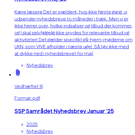
Kære læsere Det er sjældent, hvis ikke første gang, vi
udsender nyhedsbreve to måneder i træk. Men vi er
ikke herrer over, hvilke indsatser og tilbud der kommer,
og I skal selvfølgelig ikke snydes for relevante tilbud og
aktiviteter! Det gælder specifikt gå-hjem-møderne om
UKN, som VIVE afholder i næste uge! Så tøv ikke med
at dykke ned i nyhedsbrevet for maj!
Nyhedsbrev
attach_file
Vedhæftet fil
Format: pdf
SSP Samrådet Nyhedsbrev Januar '25
2025
Nyhedsbrev