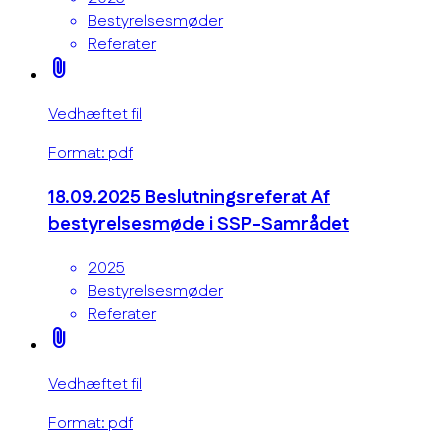
Bestyrelsesmøder
Referater
attach_file
Vedhæftet fil
Format: pdf
18.09.2025 Beslutningsreferat Af
bestyrelsesmøde i SSP-Samrådet
2025
Bestyrelsesmøder
Referater
attach_file
Vedhæftet fil
Format: pdf