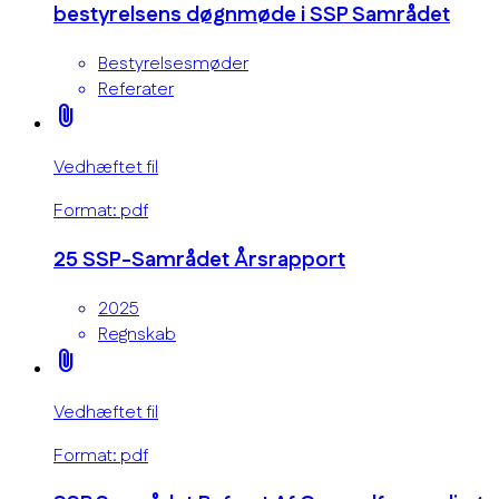
bestyrelsens døgnmøde i SSP Samrådet
Bestyrelsesmøder
Referater
attach_file
Vedhæftet fil
Format: pdf
25 SSP-Samrådet Årsrapport
2025
Regnskab
attach_file
Vedhæftet fil
Format: pdf