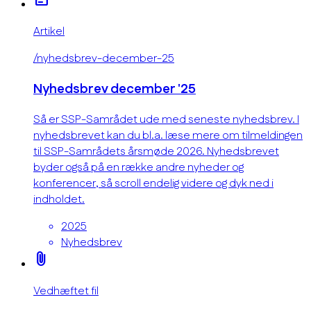
Artikel
/nyhedsbrev-december-25
Nyhedsbrev december '25
Så er SSP-Samrådet ude med seneste nyhedsbrev. I
nyhedsbrevet kan du bl.a. læse mere om tilmeldingen
til SSP-Samrådets årsmøde 2026. Nyhedsbrevet
byder også på en række andre nyheder og
konferencer, så scroll endelig videre og dyk ned i
indholdet.
2025
Nyhedsbrev
attach_file
Vedhæftet fil