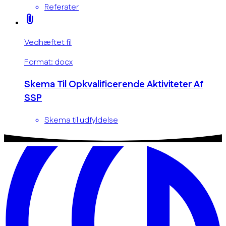
Referater
attach_file
Vedhæftet fil
Format: docx
Skema Til Opkvalificerende Aktiviteter Af
SSP
Skema til udfyldelse