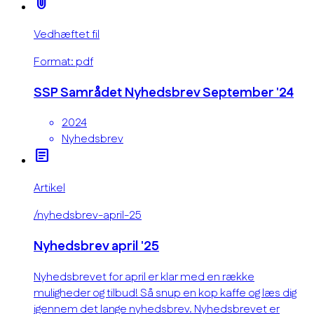
attach_file
Vedhæftet fil
Format: pdf
SSP Samrådet Nyhedsbrev September '24
2024
Nyhedsbrev
article
Artikel
/nyhedsbrev-april-25
Nyhedsbrev april '25
Nyhedsbrevet for april er klar med en række
muligheder og tilbud! Så snup en kop kaffe og læs dig
igennem det lange nyhedsbrev. Nyhedsbrevet er