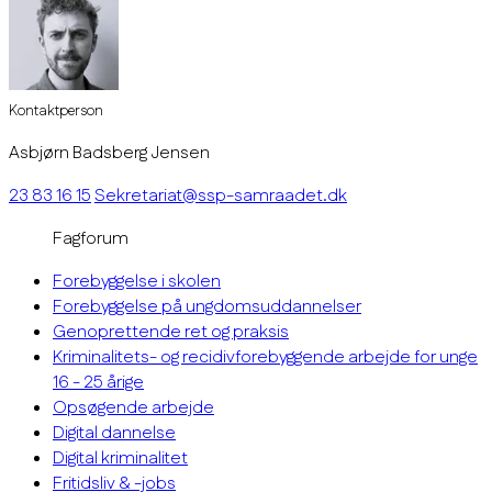
Kontaktperson
Asbjørn Badsberg Jensen
23 83 16 15
Sekretariat@ssp-samraadet.dk
Fagforum
Forebyggelse i skolen
Forebyggelse på ungdomsuddannelser
Genoprettende ret og praksis
Kriminalitets- og recidivforebyggende arbejde for unge
16 - 25 årige
Opsøgende arbejde
Digital dannelse
Digital kriminalitet
Fritidsliv & -jobs