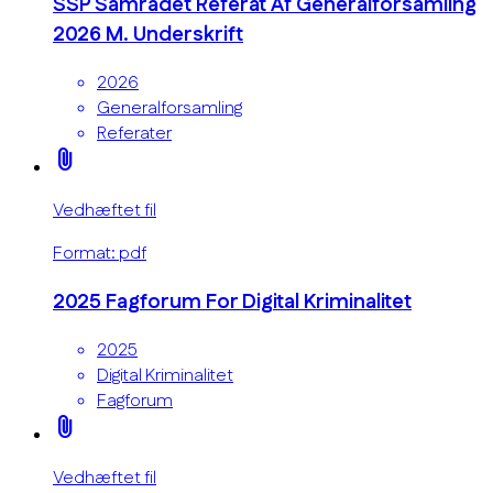
SSP Samrådet Referat Af Generalforsamling
2026 M. Underskrift
2026
Generalforsamling
Referater
attach_file
Vedhæftet fil
Format: pdf
2025 Fagforum For Digital Kriminalitet
2025
Digital Kriminalitet
Fagforum
attach_file
Vedhæftet fil