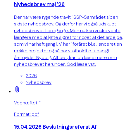
Nyhedsbrev maj '26
Der har være rygende travlt i SSP-Samrådet siden
sidste nyhedsbrev. Og derfor har vi også udskudt
nyhedsbrevet flere gange. Men nu kan vi ikke vente
længere med at løfte sløret for noget af det arbejde,
som vi har haft gang i. Vi har i foråret bl.a. lanceret en
række projekter og så har vi afholdt et udsolgt
årsmøde i Nyborg. Alt det, kan du læse mere om i
nyhedsbrevet herunder. God læselyst.
2026
Nyhedsbrev
attach_file
Vedhæftet fil
Format: pdf
15.04.2026 Beslutningsreferat Af