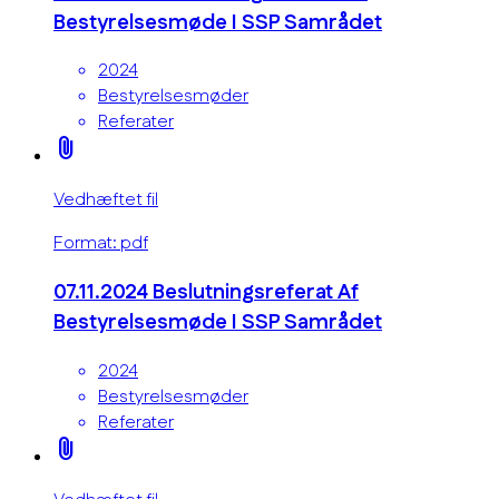
Bestyrelsesmøde I SSP Samrådet
2024
Bestyrelsesmøder
Referater
attach_file
Vedhæftet fil
Format: pdf
07.11.2024 Beslutningsreferat Af
Bestyrelsesmøde I SSP Samrådet
2024
Bestyrelsesmøder
Referater
attach_file