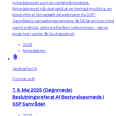
nyhedsbrevet som en venlig påmindelse.
Nyhedsbrevet når dog også at se fremad mod bl.a. en
bred vifte af temadage og webinarer fra SSP-
Samrådets samarbejdspartnere. ☕ Så fat en kop med
varmt indhold, og byd efteråret velkommen - der er
gode ting i vente. ☕ God læselyst!
2025
Nyhedsbrev
attach_file
Vedhæftet fil
Format: pdf
7. 8. Maj 2025 (Døgnmøde)
Beslutningsreferat Af Bestyrelsesmøde I
SSP Samrådet
2025