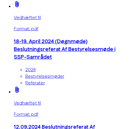
attach_file
Vedhæftet fil
Format: pdf
18-19. April 2024 (Døgnmøde)
Beslutningsreferat Af Bestyrelsesmøde i
SSP-Samrådet
2024
Bestyrelsesmøder
Referater
attach_file
Vedhæftet fil
Format: pdf
12.09.2024 Beslutningsreferat Af