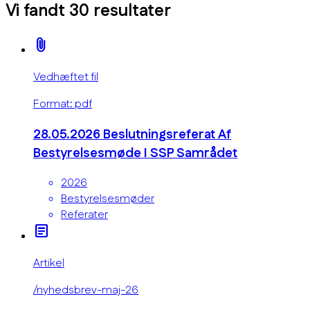
Vi fandt
30
resultater
attach_file
Vedhæftet fil
Format: pdf
28.05.2026 Beslutningsreferat Af
Bestyrelsesmøde I SSP Samrådet
2026
Bestyrelsesmøder
Referater
article
Artikel
/nyhedsbrev-maj-26