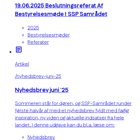
19.06.2025 Beslutningsreferat Af
Bestyrelsesmøde I SSP Samrådet
2025
Bestyrelsesmøder
Referater
article
Artikel
/nyhedsbrev-juni-25
Nyhedsbrev juni '25
Sommeren står for døren, og SSP-Samrådet runder
første halvår af med et nyhedsbrev fyldt med faglig
inspiration, ny viden og aktuelle indsatser fra hele
landet. I denne udgave kan du bl.a. læse om:
Nyhedsbrev