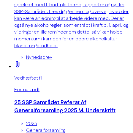
spækket med tilbud, platforme, rapporter og nyt fra
SSP-Samrådet. Læs dig igennem og overvej, hvad der
kan være anledning til at arbejde videre med. Der er
også nye alkoholregler, som er trådt i kraft d. 1. april, og
vi bringer en lille reminder om dette, så vi kan holde
momentum i kampen for en bedre alkoholkultur
blandt unge Indhold:
Nyhedsbrev
attach_file
Vedhæftet fil
Format: pdf
25 SSP Samrådet Referat Af
Generalforsamling 2025 M. Underskrift
2025
Generalforsamling