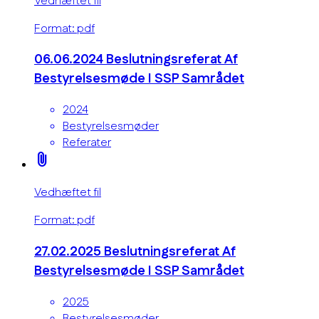
Vedhæftet fil
Format: pdf
06.06.2024 Beslutningsreferat Af
Bestyrelsesmøde I SSP Samrådet
2024
Bestyrelsesmøder
Referater
attach_file
Vedhæftet fil
Format: pdf
27.02.2025 Beslutningsreferat Af
Bestyrelsesmøde I SSP Samrådet
2025
Bestyrelsesmøder