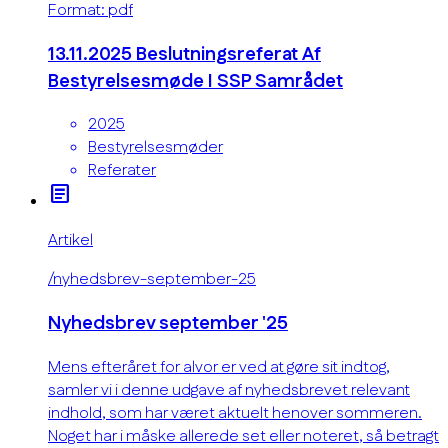
Format: pdf
13.11.2025 Beslutningsreferat Af
Bestyrelsesmøde I SSP Samrådet
2025
Bestyrelsesmøder
Referater
article
Artikel
/nyhedsbrev-september-25
Nyhedsbrev september '25
Mens efteråret for alvor er ved at gøre sit indtog,
samler vi i denne udgave af nyhedsbrevet relevant
indhold, som har været aktuelt henover sommeren.
Noget har i måske allerede set eller noteret, så betragt