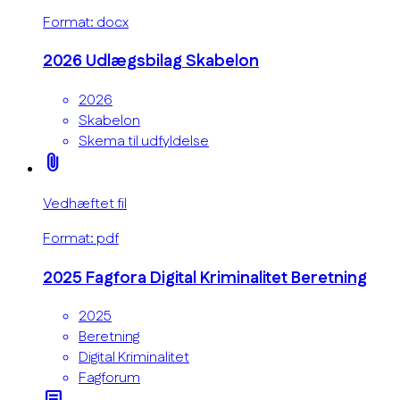
Format: docx
2026 Udlægsbilag Skabelon
2026
Skabelon
Skema til udfyldelse
attach_file
Vedhæftet fil
Format: pdf
2025 Fagfora Digital Kriminalitet Beretning
2025
Beretning
Digital Kriminalitet
Fagforum
article