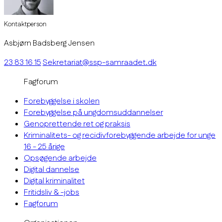
Kontaktperson
Asbjørn Badsberg Jensen
23 83 16 15
Sekretariat@ssp-samraadet.dk
Fagforum
Forebyggelse i skolen
Forebyggelse på ungdomsuddannelser
Genoprettende ret og praksis
Kriminalitets- og recidivforebyggende arbejde for unge
16 - 25 årige
Opsøgende arbejde
Digital dannelse
Digital kriminalitet
Fritidsliv & -jobs
Fagforum