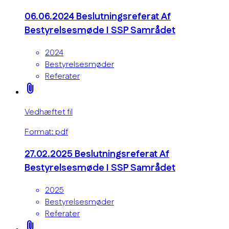
06.06.2024 Beslutningsreferat Af
Bestyrelsesmøde I SSP Samrådet
2024
Bestyrelsesmøder
Referater
attach_file
Vedhæftet fil
Format: pdf
27.02.2025 Beslutningsreferat Af
Bestyrelsesmøde I SSP Samrådet
2025
Bestyrelsesmøder
Referater
attach_file