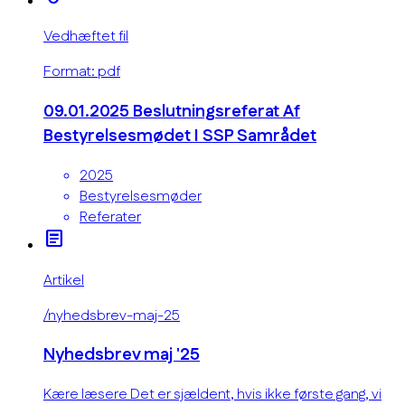
Vedhæftet fil
Format: pdf
09.01.2025 Beslutningsreferat Af
Bestyrelsesmødet I SSP Samrådet
2025
Bestyrelsesmøder
Referater
article
Artikel
/nyhedsbrev-maj-25
Nyhedsbrev maj '25
Kære læsere Det er sjældent, hvis ikke første gang, vi