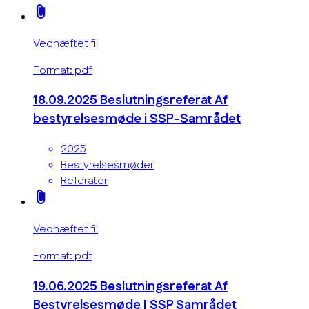
attach_file
Vedhæftet fil
Format: pdf
18.09.2025 Beslutningsreferat Af
bestyrelsesmøde i SSP-Samrådet
2025
Bestyrelsesmøder
Referater
attach_file
Vedhæftet fil
Format: pdf
19.06.2025 Beslutningsreferat Af
Bestyrelsesmøde I SSP Samrådet