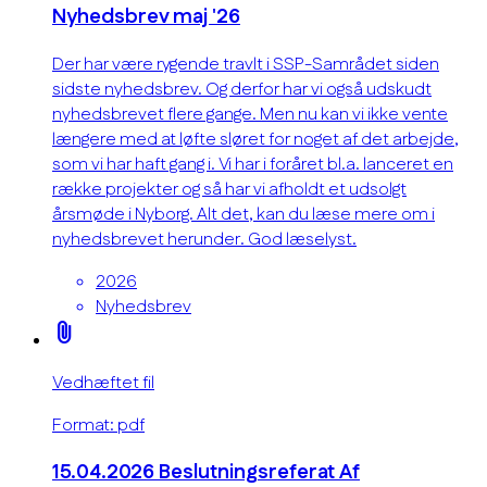
Nyhedsbrev maj '26
Der har være rygende travlt i SSP-Samrådet siden
sidste nyhedsbrev. Og derfor har vi også udskudt
nyhedsbrevet flere gange. Men nu kan vi ikke vente
længere med at løfte sløret for noget af det arbejde,
som vi har haft gang i. Vi har i foråret bl.a. lanceret en
række projekter og så har vi afholdt et udsolgt
årsmøde i Nyborg. Alt det, kan du læse mere om i
nyhedsbrevet herunder. God læselyst.
2026
Nyhedsbrev
attach_file
Vedhæftet fil
Format: pdf
15.04.2026 Beslutningsreferat Af