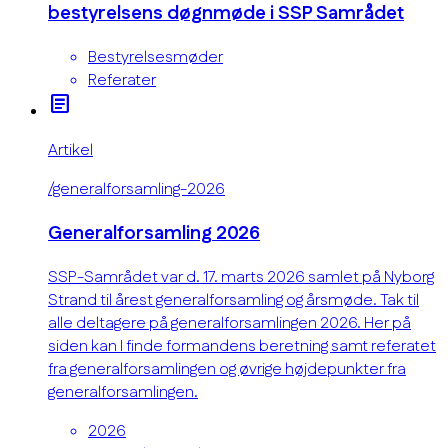
bestyrelsens døgnmøde i SSP Samrådet
Bestyrelsesmøder
Referater
article
Artikel
/generalforsamling-2026
Generalforsamling 2026
SSP-Samrådet var d. 17. marts 2026 samlet på Nyborg
Strand til årest generalforsamling og årsmøde. Tak til
alle deltagere på generalforsamlingen 2026. Her på
siden kan I finde formandens beretning samt referatet
fra generalforsamlingen og øvrige højdepunkter fra
generalforsamlingen.
2026