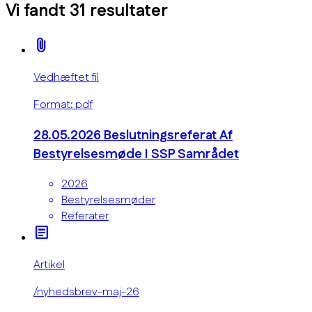
Vi fandt
31
resultater
attach_file
Vedhæftet fil
Format: pdf
28.05.2026 Beslutningsreferat Af
Bestyrelsesmøde I SSP Samrådet
2026
Bestyrelsesmøder
Referater
article
Artikel
/nyhedsbrev-maj-26