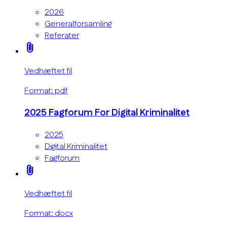
2026
Generalforsamling
Referater
attach_file
Vedhæftet fil
Format: pdf
2025 Fagforum For Digital Kriminalitet
2025
Digital Kriminalitet
Fagforum
attach_file
Vedhæftet fil
Format: docx