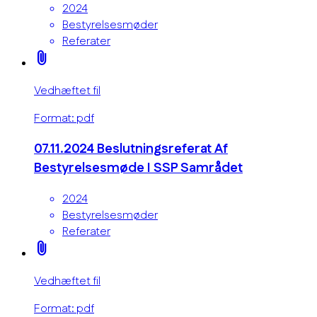
2024
Bestyrelsesmøder
Referater
attach_file
Vedhæftet fil
Format: pdf
07.11.2024 Beslutningsreferat Af
Bestyrelsesmøde I SSP Samrådet
2024
Bestyrelsesmøder
Referater
attach_file
Vedhæftet fil
Format: pdf