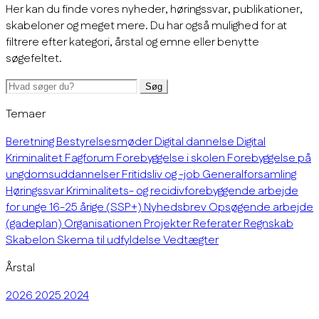
Her kan du finde vores nyheder, høringssvar, publikationer,
skabeloner og meget mere. Du har også mulighed for at
filtrere efter kategori, årstal og emne eller benytte
søgefeltet.
Søg
Temaer
Beretning
Bestyrelsesmøder
Digital dannelse
Digital
Kriminalitet
Fagforum
Forebyggelse i skolen
Forebyggelse på
ungdomsuddannelser
Fritidsliv og -job
Generalforsamling
Høringssvar
Kriminalitets- og recidivforebyggende arbejde
for unge 16-25 årige (SSP+)
Nyhedsbrev
Opsøgende arbejde
(gadeplan)
Organisationen
Projekter
Referater
Regnskab
Skabelon
Skema til udfyldelse
Vedtægter
Årstal
2026
2025
2024