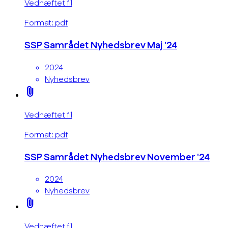
Vedhæftet fil
Format: pdf
SSP Samrådet Nyhedsbrev Maj '24
2024
Nyhedsbrev
attach_file
Vedhæftet fil
Format: pdf
SSP Samrådet Nyhedsbrev November '24
2024
Nyhedsbrev
attach_file
Vedhæftet fil