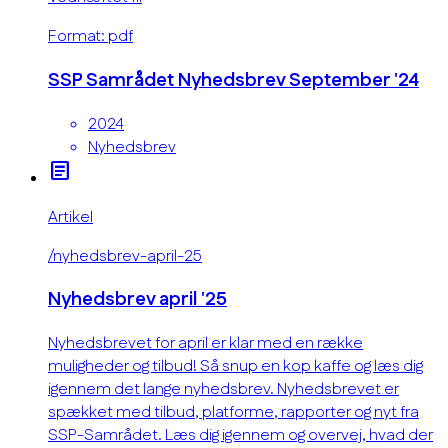
Format: pdf
SSP Samrådet Nyhedsbrev September '24
2024
Nyhedsbrev
article
Artikel
/nyhedsbrev-april-25
Nyhedsbrev april '25
Nyhedsbrevet for april er klar med en række
muligheder og tilbud! Så snup en kop kaffe og læs dig
igennem det lange nyhedsbrev. Nyhedsbrevet er
spækket med tilbud, platforme, rapporter og nyt fra
SSP-Samrådet. Læs dig igennem og overvej, hvad der