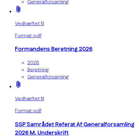
Generalforsamling
attach_file
Vedhæftet fil
Format: pdf
Formandens Beretning 2026
2026
Beretning
Generalforsamling
attach_file
Vedhæftet fil
Format: pdf
SSP Samrådet Referat Af Generalforsamling
2026 M. Underskrift