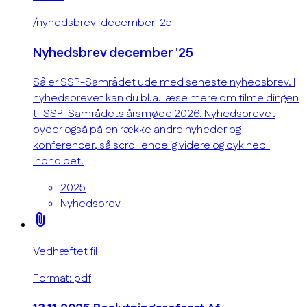
/nyhedsbrev-december-25
Nyhedsbrev december '25
Så er SSP-Samrådet ude med seneste nyhedsbrev. I
nyhedsbrevet kan du bl.a. læse mere om tilmeldingen
til SSP-Samrådets årsmøde 2026. Nyhedsbrevet
byder også på en række andre nyheder og
konferencer, så scroll endelig videre og dyk ned i
indholdet.
2025
Nyhedsbrev
attach_file
Vedhæftet fil
Format: pdf