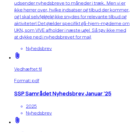
udsender nyhedsbreve to måneder i træk. Men vi er
ikke herrer over, hvilke indsatser og tilbud der kommer,
og I skal selvfølgelig ikke snydes for relevante tilbud og
aktiviteter! Det gælder specifikt gå-hjem-møderne om
UKN, som VIVE afholder i næste uge! Så tøv ikke med
at dykke ned i nyhedsbrevet for maj!
Nyhedsbrev
attach_file
Vedhæftet fil
Format: pdf
SSP Samrådet Nyhedsbrev Januar '25
2025
Nyhedsbrev
attach_file