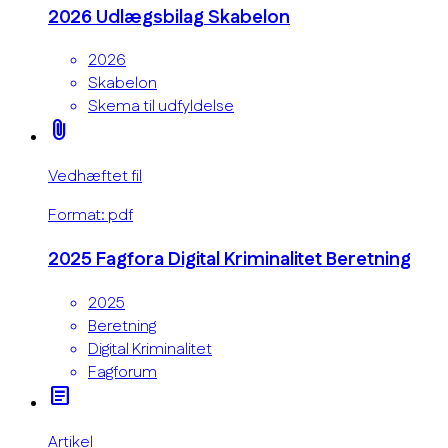
2026 Udlægsbilag Skabelon
2026
Skabelon
Skema til udfyldelse
attach_file
Vedhæftet fil
Format: pdf
2025 Fagfora Digital Kriminalitet Beretning
2025
Beretning
Digital Kriminalitet
Fagforum
article
Artikel