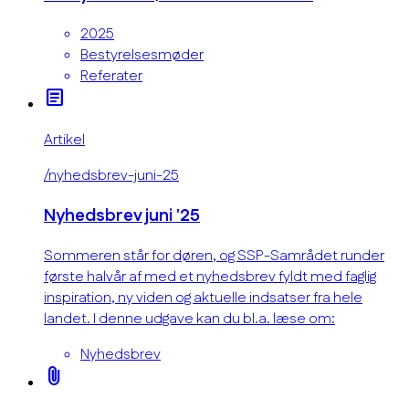
2025
Bestyrelsesmøder
Referater
article
Artikel
/nyhedsbrev-juni-25
Nyhedsbrev juni '25
Sommeren står for døren, og SSP-Samrådet runder
første halvår af med et nyhedsbrev fyldt med faglig
inspiration, ny viden og aktuelle indsatser fra hele
landet. I denne udgave kan du bl.a. læse om:
Nyhedsbrev
attach_file