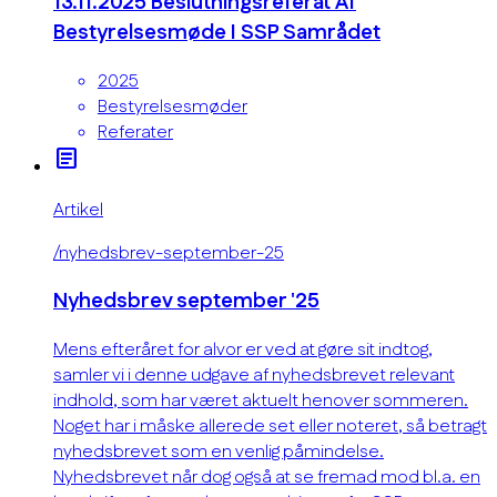
13.11.2025 Beslutningsreferat Af
Bestyrelsesmøde I SSP Samrådet
2025
Bestyrelsesmøder
Referater
article
Artikel
/nyhedsbrev-september-25
Nyhedsbrev september '25
Mens efteråret for alvor er ved at gøre sit indtog,
samler vi i denne udgave af nyhedsbrevet relevant
indhold, som har været aktuelt henover sommeren.
Noget har i måske allerede set eller noteret, så betragt
nyhedsbrevet som en venlig påmindelse.
Nyhedsbrevet når dog også at se fremad mod bl.a. en