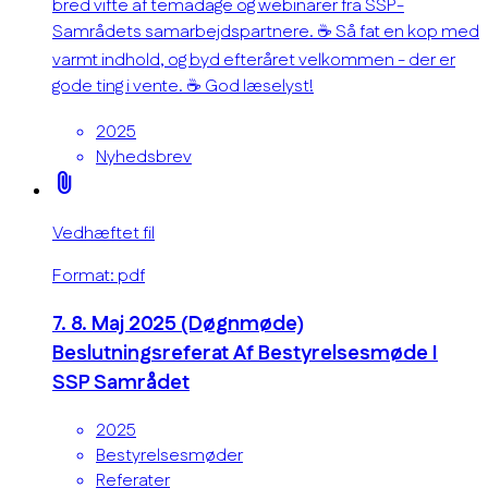
bred vifte af temadage og webinarer fra SSP-
Samrådets samarbejdspartnere. ☕ Så fat en kop med
varmt indhold, og byd efteråret velkommen - der er
gode ting i vente. ☕ God læselyst!
2025
Nyhedsbrev
attach_file
Vedhæftet fil
Format: pdf
7. 8. Maj 2025 (Døgnmøde)
Beslutningsreferat Af Bestyrelsesmøde I
SSP Samrådet
2025
Bestyrelsesmøder
Referater