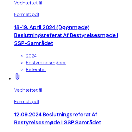
Vedhæftet fil
Format: pdf
18-19. April 2024 (Døgnmøde)
Beslutningsreferat Af Bestyrelsesmøde i
SSP-Samrådet
2024
Bestyrelsesmøder
Referater
attach_file
Vedhæftet fil
Format: pdf
12.09.2024 Beslutningsreferat Af
Bestyrelsesmøde I SSP Samrådet