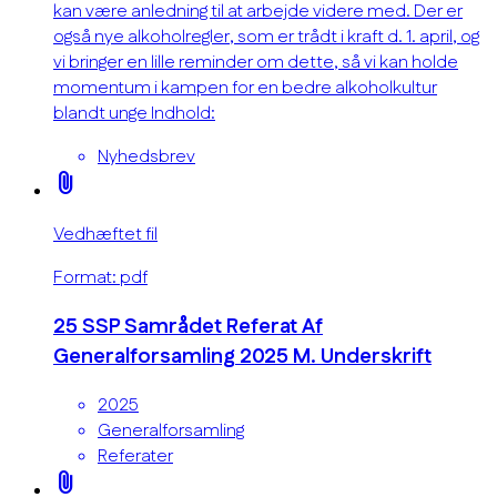
kan være anledning til at arbejde videre med. Der er
også nye alkoholregler, som er trådt i kraft d. 1. april, og
vi bringer en lille reminder om dette, så vi kan holde
momentum i kampen for en bedre alkoholkultur
blandt unge Indhold:
Nyhedsbrev
attach_file
Vedhæftet fil
Format: pdf
25 SSP Samrådet Referat Af
Generalforsamling 2025 M. Underskrift
2025
Generalforsamling
Referater
attach_file