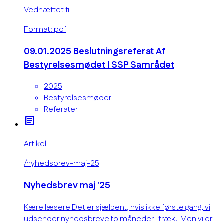
Vedhæftet fil
Format: pdf
09.01.2025 Beslutningsreferat Af
Bestyrelsesmødet I SSP Samrådet
2025
Bestyrelsesmøder
Referater
article
Artikel
/nyhedsbrev-maj-25
Nyhedsbrev maj '25
Kære læsere Det er sjældent, hvis ikke første gang, vi
udsender nyhedsbreve to måneder i træk. Men vi er