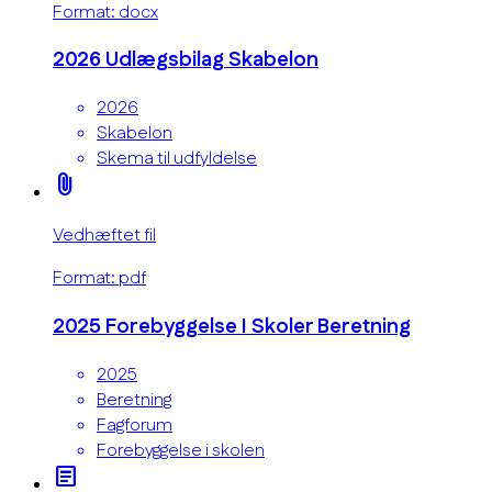
Format: docx
2026 Udlægsbilag Skabelon
2026
Skabelon
Skema til udfyldelse
attach_file
Vedhæftet fil
Format: pdf
2025 Forebyggelse I Skoler Beretning
2025
Beretning
Fagforum
Forebyggelse i skolen
article