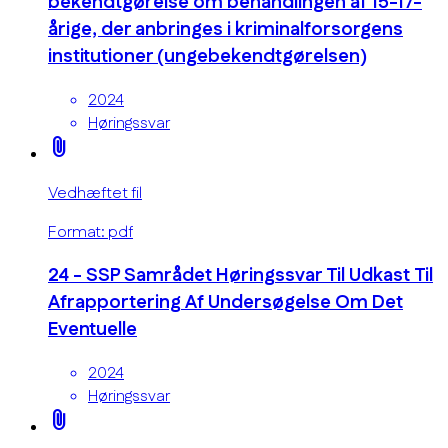
bekendtgørelse om behandlingen af 15-17-
årige, der anbringes i kriminalforsorgens
institutioner (ungebekendtgørelsen)
2024
Høringssvar
attach_file
Vedhæftet fil
Format: pdf
24 - SSP Samrådet Høringssvar Til Udkast Til
Afrapportering Af Undersøgelse Om Det
Eventuelle
2024
Høringssvar
attach_file