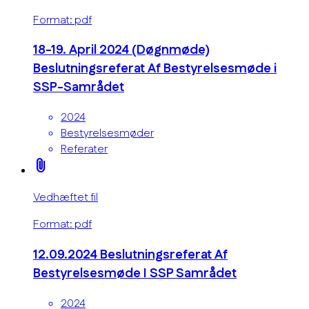
Format: pdf
18-19. April 2024 (Døgnmøde)
Beslutningsreferat Af Bestyrelsesmøde i
SSP-Samrådet
2024
Bestyrelsesmøder
Referater
attach_file
Vedhæftet fil
Format: pdf
12.09.2024 Beslutningsreferat Af
Bestyrelsesmøde I SSP Samrådet
2024