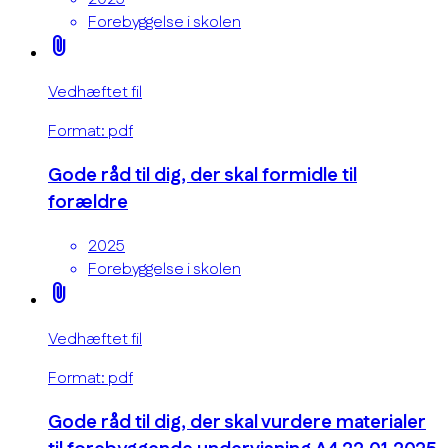
Forebyggelse i skolen
attach_file
Vedhæftet fil
Format: pdf
Gode råd til dig, der skal formidle til
forældre
2025
Forebyggelse i skolen
attach_file
Vedhæftet fil
Format: pdf
Gode råd til dig, der skal vurdere materialer