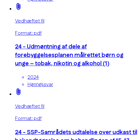
attach_file
Vedhæftet fil
Format: pdf
24 - Udmøntning af dele af
forebyggelsesplanen målrettet børn og
unge – tobak, nikotin og alkohol (1)
2024
Høringssvar
attach_file
Vedhæftet fil
Format: pdf
24 - SSP-Samrådets udtalelse over udkast til