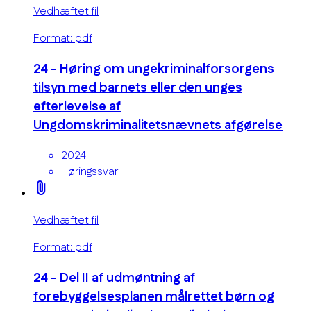
Vedhæftet fil
Format: pdf
24 - Høring om ungekriminalforsorgens
tilsyn med barnets eller den unges
efterlevelse af
Ungdomskriminalitetsnævnets afgørelse
2024
Høringssvar
attach_file
Vedhæftet fil
Format: pdf
24 - Del II af udmøntning af
forebyggelsesplanen målrettet børn og