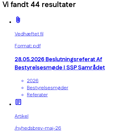
Vi fandt
44
resultater
attach_file
Vedhæftet fil
Format: pdf
28.05.2026 Beslutningsreferat Af
Bestyrelsesmøde I SSP Samrådet
2026
Bestyrelsesmøder
Referater
article
Artikel
/nyhedsbrev-maj-26