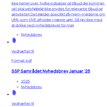
ikke herrer over, hvilke indsatser og tilbud der kommer,
og I skal selvfølgelig ikke snydes for relevante tilbud og
aktiviteter! Det gælder specifikt gå-hjem-møderne om
UKN, som VIVE afholder i næste uge! Så tøv ikke med
at dykke ned i nyhedsbrevet for maj!
Nyhedsbrev
attach_file
Vedhæftet fil
Format: pdf
SSP Samrådet Nyhedsbrev Januar '25
2025
Nyhedsbrev
attach_file
Vedhæftet fil