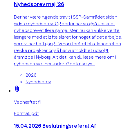
Nyhedsbrev maj '26
Der har være rygende travlt i SSP-Samrådet siden
sidste nyhedsbrev. Og derfor har vi også udskudt
nyhedsbrevet flere gange. Men nu kan vi ikke vente
længere med at løfte sløret for noget af det arbejde,
som vi har haft gang i. Vi har i foråret bl.a. lanceret en
række projekter og så har vi afholdt et udsolgt
årsmøde i Nyborg. Alt det, kan du læse mere om i
nyhedsbrevet herunder. God læselyst.
2026
Nyhedsbrev
attach_file
Vedhæftet fil
Format: pdf
15.04.2026 Beslutningsreferat Af