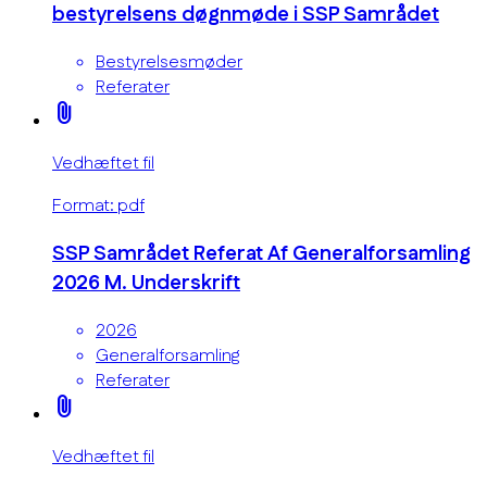
bestyrelsens døgnmøde i SSP Samrådet
Bestyrelsesmøder
Referater
attach_file
Vedhæftet fil
Format: pdf
SSP Samrådet Referat Af Generalforsamling
2026 M. Underskrift
2026
Generalforsamling
Referater
attach_file
Vedhæftet fil