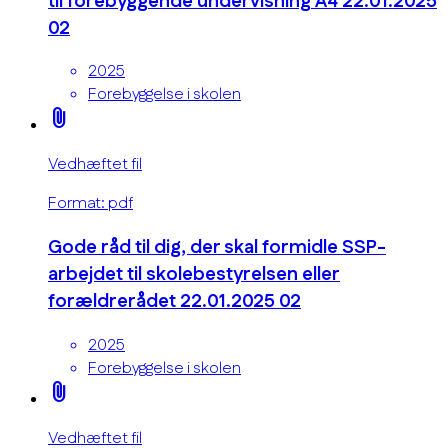
til forebyggende undervisning A4 22.01.2025
02
2025
Forebyggelse i skolen
attach_file
Vedhæftet fil
Format: pdf
Gode råd til dig, der skal formidle SSP-
arbejdet til skolebestyrelsen eller
forældrerådet 22.01.2025 02
2025
Forebyggelse i skolen
attach_file
Vedhæftet fil