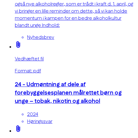
også nye alkoholregler, som er trådt i kraft d. 1. april, og
vi bringer en lille reminder om dette, så vi kan holde
momentum i kampen for en bedre alkoholkultur
blandt unge Indhold:
Nyhedsbrev
attach_file
Vedhæftet fil
Format: pdf
24 - Udmøntning af dele af
forebyggelsesplanen målrettet børn og
unge – tobak, nikotin og alkohol
2024
Høringssvar
attach_file