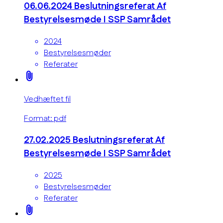
06.06.2024 Beslutningsreferat Af
Bestyrelsesmøde I SSP Samrådet
2024
Bestyrelsesmøder
Referater
attach_file
Vedhæftet fil
Format: pdf
27.02.2025 Beslutningsreferat Af
Bestyrelsesmøde I SSP Samrådet
2025
Bestyrelsesmøder
Referater
attach_file