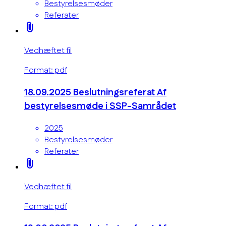
Bestyrelsesmøder
Referater
attach_file
Vedhæftet fil
Format: pdf
18.09.2025 Beslutningsreferat Af
bestyrelsesmøde i SSP-Samrådet
2025
Bestyrelsesmøder
Referater
attach_file
Vedhæftet fil
Format: pdf