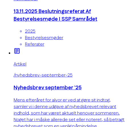
13.11.2025 Beslutningsreferat Af
Bestyrelsesmøde I SSP Samrådet
2025
Bestyrelsesmøder
Referater
article
Artikel
/nyhedsbrev-september-25
Nyhedsbrev september '25
Mens efteråret for alvor er ved at gøre sit indtog,
samler vi i denne udgave af nyhedsbrevet relevant
indhold, som har været aktuelt henover sommeren.
Noget har i måske allerede set eller noteret, så betragt
nyhedsbrevet som en venlig påmindelse.