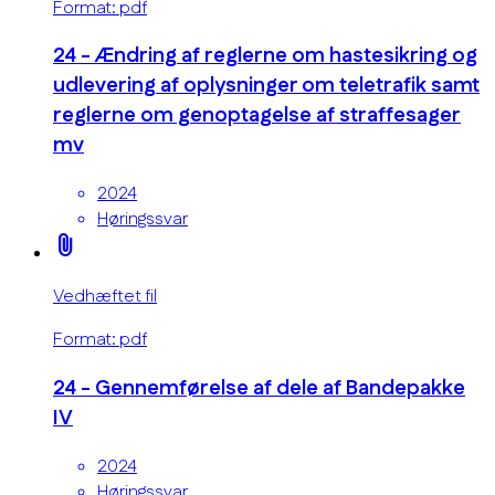
Format: pdf
24 - Ændring af reglerne om hastesikring og
udlevering af oplysninger om teletrafik samt
reglerne om genoptagelse af straffesager
mv
2024
Høringssvar
attach_file
Vedhæftet fil
Format: pdf
24 - Gennemførelse af dele af Bandepakke
IV
2024
Høringssvar