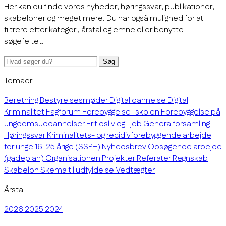
Her kan du finde vores nyheder, høringssvar, publikationer,
skabeloner og meget mere. Du har også mulighed for at
filtrere efter kategori, årstal og emne eller benytte
søgefeltet.
Søg
Temaer
Beretning
Bestyrelsesmøder
Digital dannelse
Digital
Kriminalitet
Fagforum
Forebyggelse i skolen
Forebyggelse på
ungdomsuddannelser
Fritidsliv og -job
Generalforsamling
Høringssvar
Kriminalitets- og recidivforebyggende arbejde
for unge 16-25 årige (SSP+)
Nyhedsbrev
Opsøgende arbejde
(gadeplan)
Organisationen
Projekter
Referater
Regnskab
Skabelon
Skema til udfyldelse
Vedtægter
Årstal
2026
2025
2024