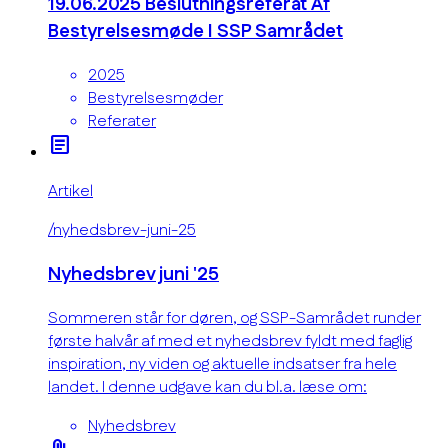
19.06.2025 Beslutningsreferat Af
Bestyrelsesmøde I SSP Samrådet
2025
Bestyrelsesmøder
Referater
article
Artikel
/nyhedsbrev-juni-25
Nyhedsbrev juni '25
Sommeren står for døren, og SSP-Samrådet runder
første halvår af med et nyhedsbrev fyldt med faglig
inspiration, ny viden og aktuelle indsatser fra hele
landet. I denne udgave kan du bl.a. læse om:
Nyhedsbrev