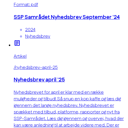
Format: pdf
SSP Samrådet Nyhedsbrev September '24
2024
Nyhedsbrev
article
Artikel
/nyhedsbrev-april-25
Nyhedsbrev april '25
Nyhedsbrevet for april er klar med en række
muligheder og tilbud! Så snup en kop kaffe og læs dig
igennem det lange nyhedsbrev. Nyhedsbrevet er
spækket med tilbud, platforme, rapporter og nyt fra
SSP-Samrådet. Læs dig igennem og overvej, hvad der
kan være anledning til at arbejde videre med. Der er