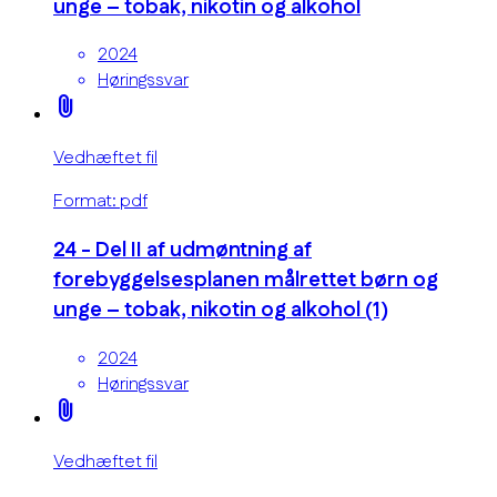
unge – tobak, nikotin og alkohol
2024
Høringssvar
attach_file
Vedhæftet fil
Format: pdf
24 - Del II af udmøntning af
forebyggelsesplanen målrettet børn og
unge – tobak, nikotin og alkohol (1)
2024
Høringssvar
attach_file
Vedhæftet fil