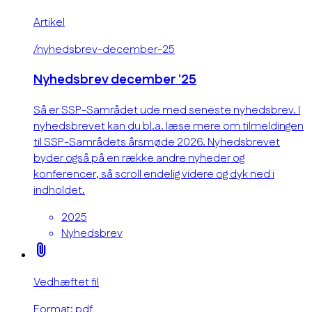
Artikel
/nyhedsbrev-december-25
Nyhedsbrev december '25
Så er SSP-Samrådet ude med seneste nyhedsbrev. I
nyhedsbrevet kan du bl.a. læse mere om tilmeldingen
til SSP-Samrådets årsmøde 2026. Nyhedsbrevet
byder også på en række andre nyheder og
konferencer, så scroll endelig videre og dyk ned i
indholdet.
2025
Nyhedsbrev
attach_file
Vedhæftet fil
Format: pdf