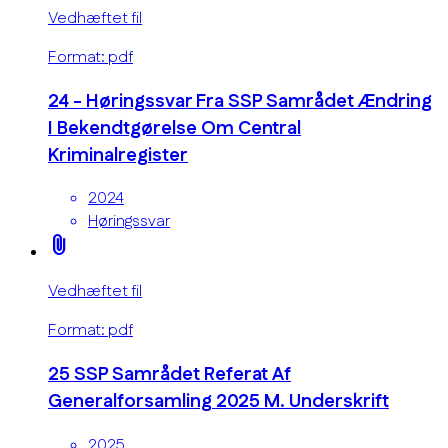
Vedhæftet fil
Format: pdf
24 - Høringssvar Fra SSP Samrådet Ændring
I Bekendtgørelse Om Central
Kriminalregister
2024
Høringssvar
attach_file
Vedhæftet fil
Format: pdf
25 SSP Samrådet Referat Af
Generalforsamling 2025 M. Underskrift
2025