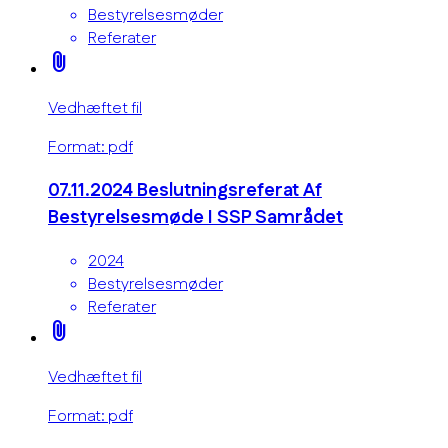
Bestyrelsesmøder
Referater
attach_file
Vedhæftet fil
Format: pdf
07.11.2024 Beslutningsreferat Af
Bestyrelsesmøde I SSP Samrådet
2024
Bestyrelsesmøder
Referater
attach_file
Vedhæftet fil
Format: pdf