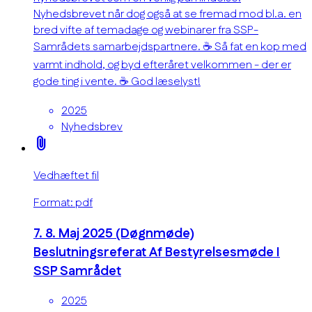
Nyhedsbrevet når dog også at se fremad mod bl.a. en
bred vifte af temadage og webinarer fra SSP-
Samrådets samarbejdspartnere. ☕ Så fat en kop med
varmt indhold, og byd efteråret velkommen - der er
gode ting i vente. ☕ God læselyst!
2025
Nyhedsbrev
attach_file
Vedhæftet fil
Format: pdf
7. 8. Maj 2025 (Døgnmøde)
Beslutningsreferat Af Bestyrelsesmøde I
SSP Samrådet
2025