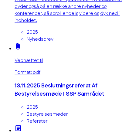
byder også på en række andre nyheder og
konferencer, så scroll endelig videre og dyk ned i
indholdet.
2025
Nyhedsbrev
attach_file
Vedhæftet fil
Format: pdf
13.11.2025 Beslutningsreferat Af
Bestyrelsesmøde I SSP Samrådet
2025
Bestyrelsesmøder
Referater
article