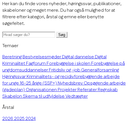
Her kan du finde vores nyheder, høringssvar, publikationer,
skabeloner og meget mere. Du har også mulighed for at
filtrere efter kategori, årstal og emne eller benytte
søgefeltet.
Søg
Temaer
Beretning
Bestyrelsesmøder
Digital dannelse
Digital
Kriminalitet
Fagforum
Forebyggelse i skolen
Forebyggelse på
ungdomsuddannelser
Fritidsliv og -job
Generalforsamling
Høringssvar
Kriminalitets- og recidivforebyggende arbejde
for unge 16-25 årige (SSP+)
Nyhedsbrev
Opsøgende arbejde
(gadeplan)
Organisationen
Projekter
Referater
Regnskab
Skabelon
Skema til udfyldelse
Vedtægter
Årstal
2026
2025
2024