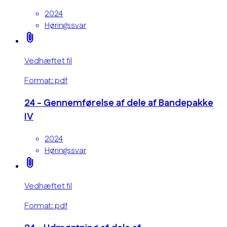
2024
Høringssvar
attach_file
Vedhæftet fil
Format: pdf
24 - Gennemførelse af dele af Bandepakke
IV
2024
Høringssvar
attach_file
Vedhæftet fil
Format: pdf