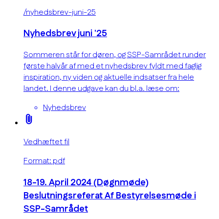
/nyhedsbrev-juni-25
Nyhedsbrev juni '25
Sommeren står for døren, og SSP-Samrådet runder
første halvår af med et nyhedsbrev fyldt med faglig
inspiration, ny viden og aktuelle indsatser fra hele
landet. I denne udgave kan du bl.a. læse om:
Nyhedsbrev
attach_file
Vedhæftet fil
Format: pdf
18-19. April 2024 (Døgnmøde)
Beslutningsreferat Af Bestyrelsesmøde i
SSP-Samrådet