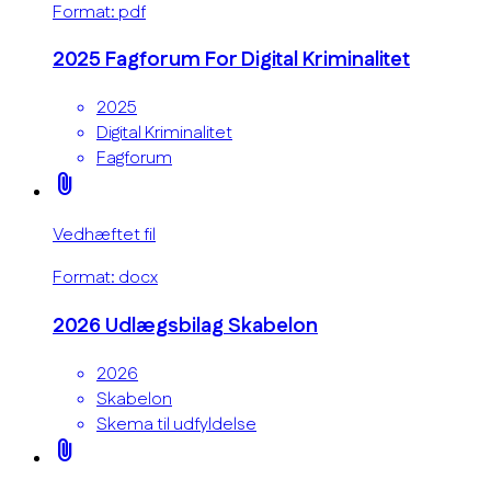
Format: pdf
2025 Fagforum For Digital Kriminalitet
2025
Digital Kriminalitet
Fagforum
attach_file
Vedhæftet fil
Format: docx
2026 Udlægsbilag Skabelon
2026
Skabelon
Skema til udfyldelse
attach_file