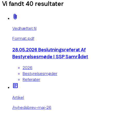
Vi fandt
40
resultater
attach_file
Vedhæftet fil
Format: pdf
28.05.2026 Beslutningsreferat Af
Bestyrelsesmøde I SSP Samrådet
2026
Bestyrelsesmøder
Referater
article
Artikel
/nyhedsbrev-maj-26