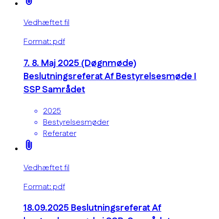
attach_file
Vedhæftet fil
Format: pdf
7. 8. Maj 2025 (Døgnmøde)
Beslutningsreferat Af Bestyrelsesmøde I
SSP Samrådet
2025
Bestyrelsesmøder
Referater
attach_file
Vedhæftet fil
Format: pdf
18.09.2025 Beslutningsreferat Af