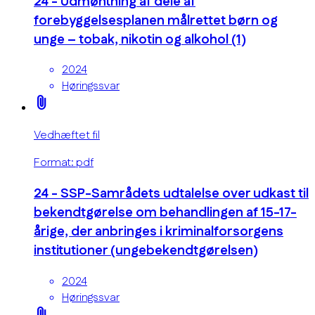
24 - Udmøntning af dele af
forebyggelsesplanen målrettet børn og
unge – tobak, nikotin og alkohol (1)
2024
Høringssvar
attach_file
Vedhæftet fil
Format: pdf
24 - SSP-Samrådets udtalelse over udkast til
bekendtgørelse om behandlingen af 15-17-
årige, der anbringes i kriminalforsorgens
institutioner (ungebekendtgørelsen)
2024
Høringssvar
attach_file