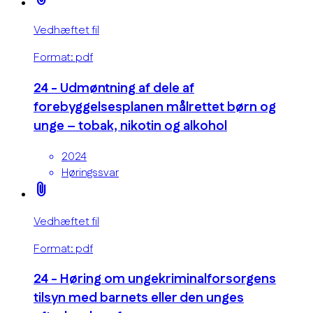
Vedhæftet fil
Format: pdf
24 - Udmøntning af dele af
forebyggelsesplanen målrettet børn og
unge – tobak, nikotin og alkohol
2024
Høringssvar
attach_file
Vedhæftet fil
Format: pdf
24 - Høring om ungekriminalforsorgens
tilsyn med barnets eller den unges