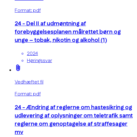
Format: pdf
24 - Del II af udmøntning af
forebyggelsesplanen målrettet børn og
unge – tobak, nikotin og alkohol (1)
2024
Høringssvar
attach_file
Vedhæftet fil
Format: pdf
24 - Ændring af reglerne om hastesikring og
udlevering af oplysninger om teletrafik samt
reglerne om genoptagelse af straffesager
mv