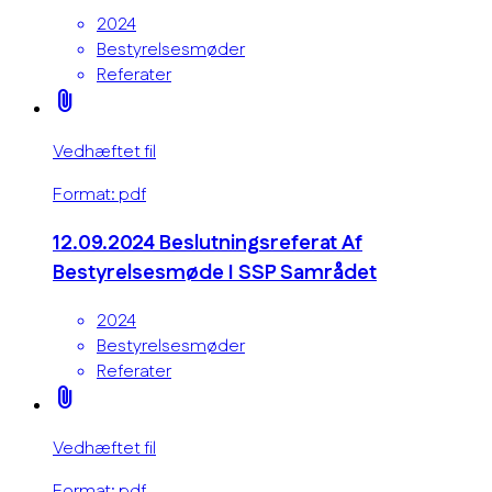
2024
Bestyrelsesmøder
Referater
attach_file
Vedhæftet fil
Format: pdf
12.09.2024 Beslutningsreferat Af
Bestyrelsesmøde I SSP Samrådet
2024
Bestyrelsesmøder
Referater
attach_file
Vedhæftet fil
Format: pdf