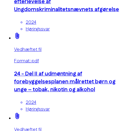
efterlevelse af
Ungdomskriminalitetsnævnets afgørelse
2024
Høringssvar
attach_file
Vedhæftet fil
Format: pdf
24 - Del II af udmøntning af
forebyggelsesplanen målrettet børn og
unge – tobak, nikotin og alkohol
2024
Høringssvar
attach_file
Vedhæftet fil