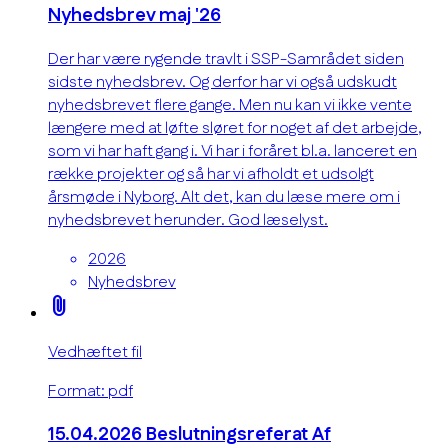
Nyhedsbrev maj '26
Der har være rygende travlt i SSP-Samrådet siden
sidste nyhedsbrev. Og derfor har vi også udskudt
nyhedsbrevet flere gange. Men nu kan vi ikke vente
længere med at løfte sløret for noget af det arbejde,
som vi har haft gang i. Vi har i foråret bl.a. lanceret en
række projekter og så har vi afholdt et udsolgt
årsmøde i Nyborg. Alt det, kan du læse mere om i
nyhedsbrevet herunder. God læselyst.
2026
Nyhedsbrev
attach_file
Vedhæftet fil
Format: pdf
15.04.2026 Beslutningsreferat Af