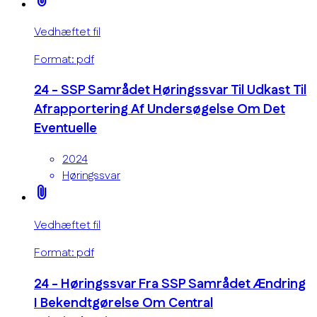
Vedhæftet fil
Format: pdf
24 - SSP Samrådet Høringssvar Til Udkast Til
Afrapportering Af Undersøgelse Om Det
Eventuelle
2024
Høringssvar
attach_file
Vedhæftet fil
Format: pdf
24 - Høringssvar Fra SSP Samrådet Ændring
I Bekendtgørelse Om Central