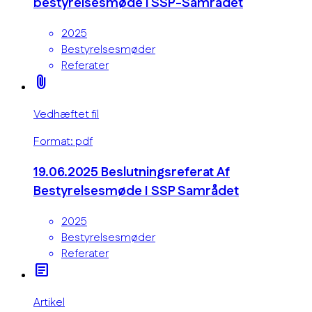
bestyrelsesmøde i SSP-Samrådet
2025
Bestyrelsesmøder
Referater
attach_file
Vedhæftet fil
Format: pdf
19.06.2025 Beslutningsreferat Af
Bestyrelsesmøde I SSP Samrådet
2025
Bestyrelsesmøder
Referater
article
Artikel