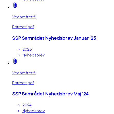
attach_file
Vedhæftet fil
Format: pdf
SSP Samrådet Nyhedsbrev Januar '25
2025
Nyhedsbrev
attach_file
Vedhæftet fil
Format: pdf
SSP Samrådet Nyhedsbrev Maj '24
2024
Nyhedsbrev