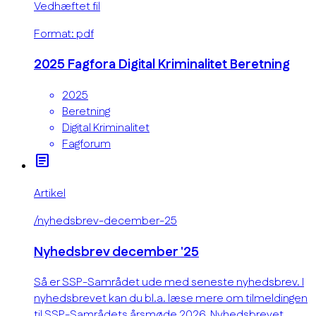
Vedhæftet fil
Format: pdf
2025 Fagfora Digital Kriminalitet Beretning
2025
Beretning
Digital Kriminalitet
Fagforum
article
Artikel
/nyhedsbrev-december-25
Nyhedsbrev december '25
Så er SSP-Samrådet ude med seneste nyhedsbrev. I
nyhedsbrevet kan du bl.a. læse mere om tilmeldingen
til SSP-Samrådets årsmøde 2026. Nyhedsbrevet