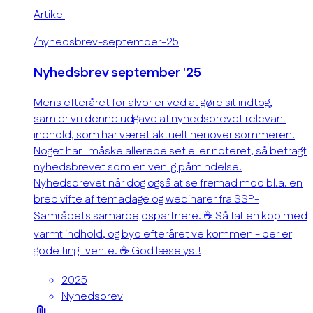
Artikel
/nyhedsbrev-september-25
Nyhedsbrev september '25
Mens efteråret for alvor er ved at gøre sit indtog,
samler vi i denne udgave af nyhedsbrevet relevant
indhold, som har været aktuelt henover sommeren.
Noget har i måske allerede set eller noteret, så betragt
nyhedsbrevet som en venlig påmindelse.
Nyhedsbrevet når dog også at se fremad mod bl.a. en
bred vifte af temadage og webinarer fra SSP-
Samrådets samarbejdspartnere. ☕ Så fat en kop med
varmt indhold, og byd efteråret velkommen - der er
gode ting i vente. ☕ God læselyst!
2025
Nyhedsbrev