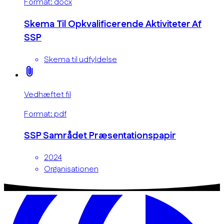
Format: docx
Skema Til Opkvalificerende Aktiviteter Af
SSP
Skema til udfyldelse
attach_file
Vedhæftet fil
Format: pdf
SSP Samrådet Præsentationspapir
2024
Organisationen