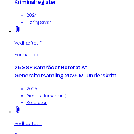
Kriminalregister
2024
Høringssvar
attach_file
Vedhæftet fil
Format: pdf
25 SSP Samrådet Referat Af
Generalforsamling 2025 M. Underskrift
2025
Generalforsamling
Referater
attach_file
Vedhæftet fil