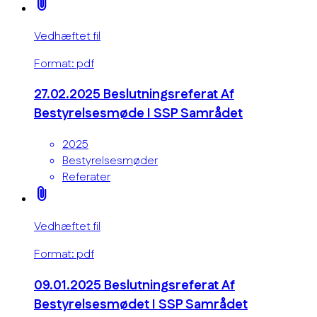
attach_file
Vedhæftet fil
Format: pdf
27.02.2025 Beslutningsreferat Af
Bestyrelsesmøde I SSP Samrådet
2025
Bestyrelsesmøder
Referater
attach_file
Vedhæftet fil
Format: pdf
09.01.2025 Beslutningsreferat Af
Bestyrelsesmødet I SSP Samrådet