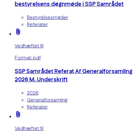
bestyrelsens døgnmøde i SSP Samrådet
Bestyrelsesmøder
Referater
attach_file
Vedhæftet fil
Format: pdf
SSP Samrådet Referat Af Generalforsamling
2026 M. Underskrift
2026
Generalforsamling
Referater
attach_file
Vedhæftet fil