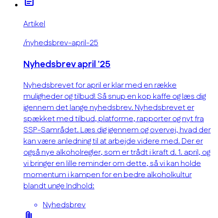
article
Artikel
/nyhedsbrev-april-25
Nyhedsbrev april '25
Nyhedsbrevet for april er klar med en række
muligheder og tilbud! Så snup en kop kaffe og læs dig
igennem det lange nyhedsbrev. Nyhedsbrevet er
spækket med tilbud, platforme, rapporter og nyt fra
SSP-Samrådet. Læs dig igennem og overvej, hvad der
kan være anledning til at arbejde videre med. Der er
også nye alkoholregler, som er trådt i kraft d. 1. april, og
vi bringer en lille reminder om dette, så vi kan holde
momentum i kampen for en bedre alkoholkultur
blandt unge Indhold:
Nyhedsbrev
attach_file