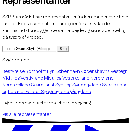
Repræsentanter
SSP-Samrådet har repræsentanter fra kommuner over hele
landet. Repræsentanterne arbejder for at styrke det
kriminalitetsforebyggende samarbejde og sikre videndeling
på tværs af kredse.
Søg
Søgetermer:
Bestyrelse
Bornholm
Fyn
København
Købenshavns Vestegn
Midt- og Vestjylland
Midt- og Vestsjælland
Nordjylland
Nordsjælland
Sekretariat
Syd- og Sønderjylland
Sydsjælland
og Lolland-Falster
Sydøstjylland
Østjylland
Ingen repræsentanter matcher din søgning
Vis alle repræsentanter